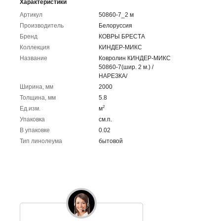
Характеристики
Артикул
50860-7_2 м
Производитель
Белоруссия
Бренд
КОВРЫ БРЕСТА
Коллекция
КИНДЕР-МИКС
Название
Ковролин КИНДЕР-МИКС
50860-7(шир. 2 м.) /
НАРЕЗКА/
Ширина, мм
2000
Толщина, мм
5.8
2
Ед.изм.
м
Упаковка
cм.п.
В упаковке
0.02
Тип линолеума
бытовой