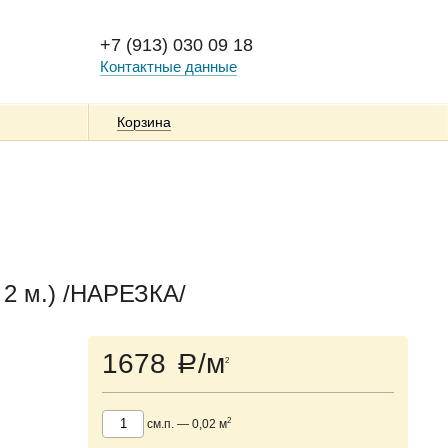
+7 (913) 030 09 18
Контактные данные
Корзина
2 м.) /НАРЕЗКА/
1678
/м
a
2
2
см.п.
—
0,02
м