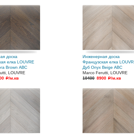
ая доска
Инженерная доска
кая елка LOUVRE
Французская елка LOUV
ora Brown АВC
Дуб Onyx Beige АВC
utti, LOUVRE
Marco Ferutti, LOUVRE
00
/м.кв
10400
8900
/м.кв
a
a