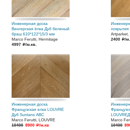
Инженерная доска
Инженерн
Венгерская ёлка Дуб беленый
покрытия 
браш 610*122*15/3 мм
Artparket
Marco Ferutti, Hermitage
2400
/м
a
4997
/м.кв.
a
Инженерная доска
Инженерн
Французская елка LOUVRE
Французс
Дуб Suntans АВC
LOUVREДу
Marco Ferutti, LOUVRE
Marco Fer
10400
8900
/м.кв
10400
89
a