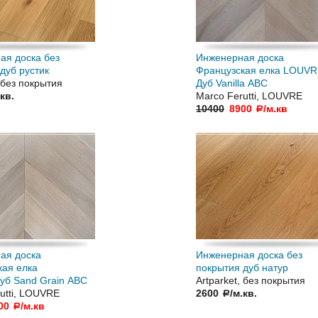
ая доска без
Инженерная доска
дуб рустик
Французская елка LOUV
, без покрытия
Дуб Vanilla АВС
.кв.
Marco Ferutti, LOUVRE
10400
8900
/м.кв
a
ая доска
Инженерная доска без
кая елка
покрытия дуб натур
б Sand Grain АВC
Artparket, без покрытия
utti, LOUVRE
2600
/м.кв.
a
00
/м.кв
a