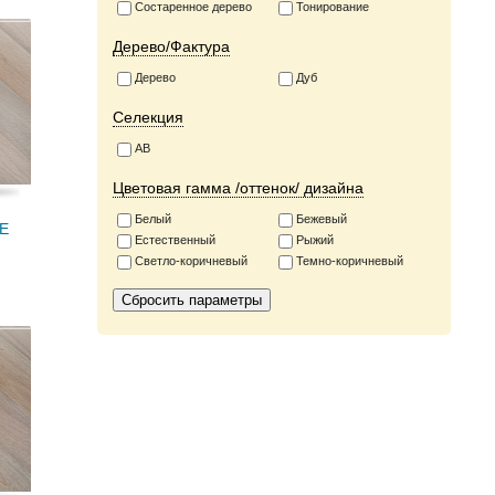
Состаренное дерево
Тонирование
Дерево/Фактура
Дерево
Дуб
Селекция
АВ
Цветовая гамма /оттенок/ дизайна
Белый
Бежевый
RE
Естественный
Рыжий
Светло-коричневый
Темно-коричневый