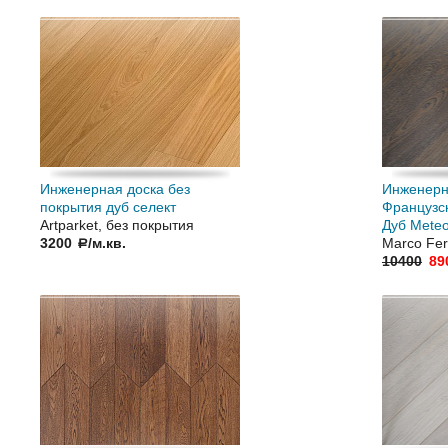
Инженерная доска без
Инженерн
покрытия дуб селект
Французс
Artparket, без покрытия
Дуб Mete
3200
/м.кв.
Marco Fer
a
10400
89