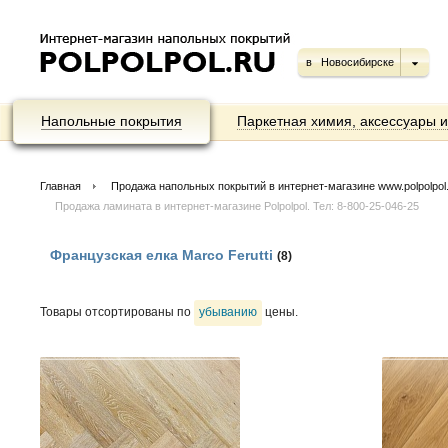
в
Новосибирске
Напольные покрытия
Паркетная химия, аксессуары 
Главная
Продажа напольных покрытий в интернет-магазине www.polpolpol.ru
Продажа ламината в интернет-магазине Polpolpol. Тел: 8-800-25-046-25
Французская елка Marco Ferutti
(8)
Товары отсортированы по
убыванию
цены.