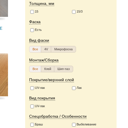
Толщина, мм
15
15/3
Фаска
RE
Есть
Вид фаски
Все
4V
Микрофоска
Монтаж/Сборка
Все
Клей
Шип-паз
Покрытие/верхний слой
UV-лак
Лак
Вид покрытия
UV-лак
Спецобработка / Особенности
Браш
Выбеливание