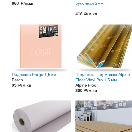
660
/м.кв
рулонная 2мм
a
416
/м.кв
a
Подложка Fargo 1,5мм
Подложка - гармошка Alpine
Fargo
Floor Vinyl Pro 1,5 мм.
95
/м.кв
Alpine Floor
a
300
/м.кв
a