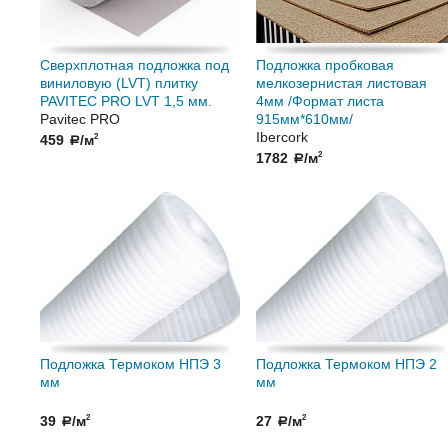
Сверхплотная подложка под
Подложка пробковая
виниловую (LVT) плитку
мелкозернистая листовая
PAVITEC PRO LVT 1,5 мм.
4мм /Формат листа
Pavitec PRO
915мм*610мм/
Ibercork
459
/м
2
a
1782
/м
2
a
Подложка Термоком НПЭ 3
Подложка Термоком НПЭ 2
мм
мм
39
/м
27
/м
2
2
a
a