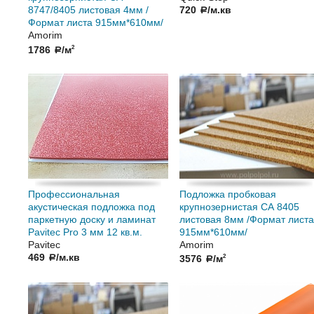
8747/8405 листовая 4мм /
720
/м.кв
a
Формат листа 915мм*610мм/
Amorim
1786
/м
2
a
Профессиональная
Подложка пробковая
акустическая подложка под
крупнозернистая СА 8405
паркетную доску и ламинат
листовая 8мм /Формат листа
Pavitec Pro 3 мм 12 кв.м.
915мм*610мм/
Pavitec
Amorim
469
/м.кв
3576
/м
a
2
a