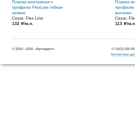
Планка монтажная к
Планка м
профилю FlexLine гибкая
профилю F
низкая
высокая
Cezar, Flex Line
Cezar, Fle
132
/м.п.
113
/м.п
a
a
© 2002—2026 «Артпаркет»
+7 (913) 030 09
Контактные да