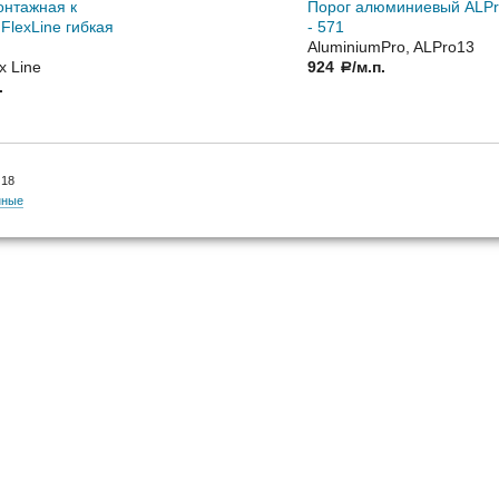
онтажная к
Порог алюминиевый ALP
lexLine гибкая
- 571
AluminiumPro, ALPro13
x Line
924
/м.п.
a
.
 18
нные