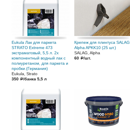
Eukula Лак для паркета
Крепеж для плинтуса SALAG
STRATO Extreme 473
Alpha APKK10 (25 шт.)
экстраматовый, 5,5 л. 2х
SALAG, Alpha
компонентный водный лак с
60
/шт.
a
полиуретаном, для паркета и
пробки.(Германия)
Eukula, Strato
350
/банка 5,5 л
a