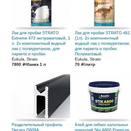
Лак для пробки STRATO
Лак для пробки STRATO 461
Extreme 473 экстраматовый, 1
(1л). 2х компонентный
л. 2х компонентный водный
водный лак с полиуретаном,
лак с полиуретаном, для
для паркета и пробки.
паркета и пробки.
Полуматовый.
Eukula, Strato
Eukula, Strato
7800
/банка 1 л
70
/литр
a
a
Разделительный профиль
Клей для гибких напольных
Decaro D009А
покрытий Stix A800 Premium