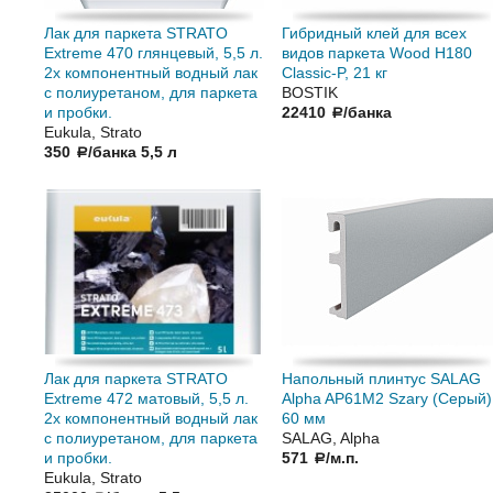
Лак для паркета STRATO
Гибридный клей для всех
Extreme 470 глянцевый, 5,5 л.
видов паркета Wood H180
2х компонентный водный лак
Classic-P, 21 кг
с полиуретаном, для паркета
BOSTIK
и пробки.
22410
/банка
a
Eukula, Strato
350
/банка 5,5 л
a
Лак для паркета STRATO
Напольный плинтус SALAG
Extreme 472 матовый, 5,5 л.
Alpha AP61M2 Szary (Серый)
2х компонентный водный лак
60 мм
с полиуретаном, для паркета
SALAG, Alpha
и пробки.
571
/м.п.
a
Eukula, Strato