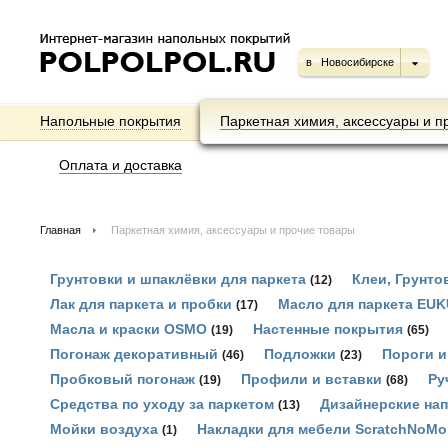
в
Новосибирске
Напольные покрытия
Паркетная химия, аксессуары и п
Оплата и доставка
Главная
Паркетная химия, аксессуары и прочие товары
Грунтовки и шпаклёвки для паркета
Клеи, Грунто
(12)
Лак для паркета и пробки
Масло для паркета EU
(17)
Масла и краски OSMO
Настенные покрытия
(19)
(65)
Погонаж декоративный
Подложки
Пороги и
(46)
(23)
Пробковый погонаж
Профили и вставки
Ру
(19)
(68)
Средства по уходу за паркетом
Дизайнерские на
(13)
Мойки воздуха
Накладки для мебели ScratchNoMo
(1)