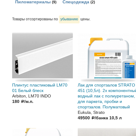
Пиломатериалы
Спецодежда
(9)
(2)
Товары отсортированы по
убыванию
цены.
Плинтус пластиковый LM70
Лак для спортзалов STRATO
01 Белый блеск
451 (10,5л). 2х компонентны
Arbiton, LM70 INDO
водный лак с полиуретаном,
180
/м.п.
для паркета, пробки и
a
спортзалов. Полуматовый
Eukula, Strato
49500
/банка 10,5 л
a