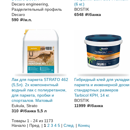
Decaro engineering,
(6 кг.)
Разделительный профиль
BOSTIK
Decaro
6548
/банка
a
590
/м.п.
a
Лак для паркета STRATO 462
Гибридный клей для укладки
(5,5л). 2х компонентный
паркета и инженерной доски
водный лак с полиуретаном,
стандартных размеров
для паркета, пробки и
Tarbicol KPH, 14 кг.
спортзалов. Матовый
BOSTIK
Eukula, Strato
11999
/банка
a
310
/банка 5,5 л
a
Товары 1 - 24 из 1173
Начало | Пред. |
1
2
3
4
5
|
След.
|
Конец