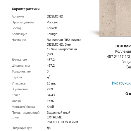
Характеристики
Артикул
DESMOND
Производитель
Россия
Бренд
Tarkett
Коллекция
Lounge
Название
Виниловая ПВХ-плитка
DESMOND, 3мм
ПВХ плит
/0.7мм, микрофаска
Коллекц
(4V)
457.2*457.2*3 
Длина, мм
457.2
Защит
Ширина, мм
457.2
Ве
Толщина, мм
3
2
Ед.изм.
м
Инструкция
Упаковка
15 шт.
В упаковке
2.09
О 
Класс
34/43
Фаска
Есть
Монтаж/Сборка
Клей
Покрытие/верхний
Защитный слой
слой
EXTREME
PROTECTION 0,7мм
Подходит для
Да