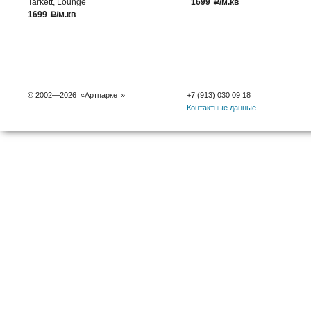
Tarkett, Lounge
1699
/м.кв
a
1699
/м.кв
a
© 2002—2026 «Артпаркет»
+7 (913) 030 09 18
Контактные данные