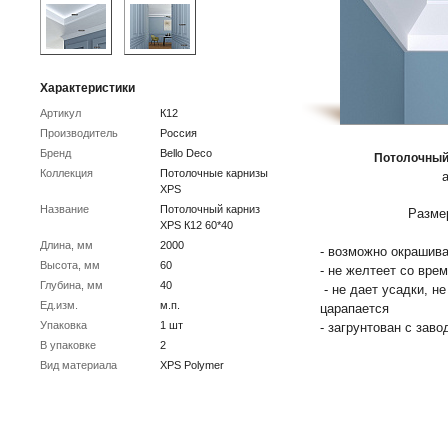
Характеристики
Артикул
К12
Производитель
Россия
Бренд
Bello Deco
Потолочный 
Коллекция
Потолочные карнизы
XPS
Название
Потолочный карниз
Размер
XPS К12 60*40
Длина, мм
2000
- возможно окрашива
Высота, мм
60
- не желтеет со вре
Глубина, мм
40
- не дает усадки, н
Ед.изм.
м.п.
царапается
Упаковка
1 шт
- загрунтован с заво
В упаковке
2
Вид материала
XPS Polymer