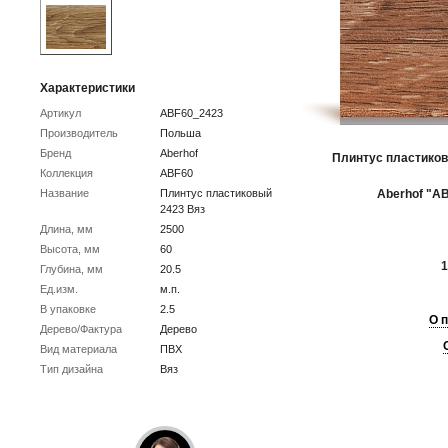
Характеристики
Артикул
ABF60_2423
Производитель
Польша
Бренд
Aberhof
Плинтус пластиков
Коллекция
ABF60
Название
Плинтус пластиковый
Aberhof "AB
2423 Вяз
Длина, мм
2500
Высота, мм
60
1
Глубина, мм
20.5
Ед.изм.
м.п.
В упаковке
2.5
О 
Дерево/Фактура
Дерево
Вид материала
ПВХ
Тип дизайна
Вяз