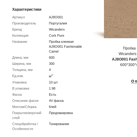
Характеристики
Артикул
AJ8O001
Производитель
Португалия
Бренд
Wicanders
Коллекция
Cork Pure
Название
Пробка клеевая
AJ8O001 Fashionable
Пробка 
Camel
Wicanders
Длина, мм
600
AJ8O001 Fash
Ширина, мм
300
600*300*4
Толщина, мм
4
2
Ед.изм.
м
О 
Упаковка
10 шт
В упаковке
1.98
Фаска
Есть
Описание фаски
4V фаска
Монтаж/Сборка
Клей
Покрытие/верхний
Предлакировка
слой
Спецобработка /
Тонирование
Особенности