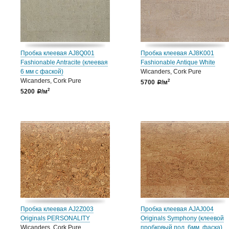
Пробка клеевая AJ8Q001
Пробка клеевая AJ8K001
Fashionable Antracite (клеевая
Fashionable Antique White
6 мм с фаской)
Wicanders, Cork Pure
Wicanders, Cork Pure
2
5700
/м
a
2
5200
/м
a
Пробка клеевая AJ2Z003
Пробка клеевая AJAJ004
Originals PERSONALITY
Originals Symphony (клеевой
Wicanders, Cork Pure
пробковый пол, 6мм, фаска)