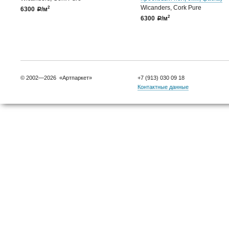
Wicanders, Cork Pure
2
6300
/м
a
2
6300
/м
a
© 2002—2026 «Артпаркет»
+7 (913) 030 09 18
Контактные данные