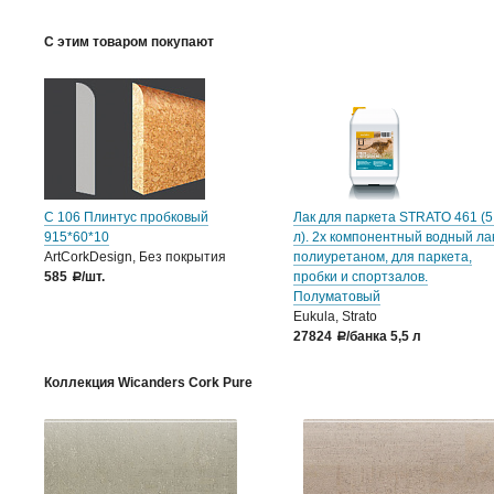
С этим товаром покупают
C 106 Плинтус пробковый
Лак для паркета STRATO 461 (5
915*60*10
л). 2х компонентный водный ла
ArtCorkDesign, Без покрытия
полиуретаном, для паркета,
585
/шт.
пробки и спортзалов.
a
Полуматовый
Eukula, Strato
27824
/банка 5,5 л
a
Коллекция Wicanders Cork Pure