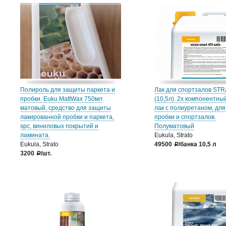
Полироль для защиты паркета и
Лак для спортзалов STR
пробки. Euku MattWax 750мл
(10,5л). 2х компонентны
матовый, средство для защиты
лак с полиуретаном, для
лакированной пробки и паркета,
пробки и спортзалов.
spc, виниловых покрытий и
Полуматовый
ламината.
Eukula, Strato
Eukula, Strato
49500
/банка 10,5 л
a
3200
/шт.
a