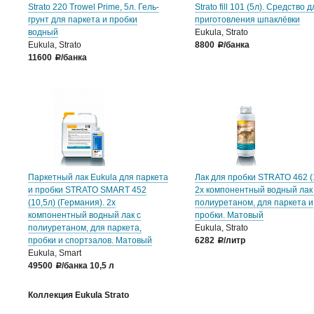
Strato 220 Trowel Prime, 5л. Гель-
Strato fill 101 (5л). Средство 
грунт для паркета и пробки
приготовления шпаклёвки
водный
Eukula, Strato
Eukula, Strato
8800
/банка
a
11600
/банка
a
Паркетный лак Eukula для паркета
Лак для пробки STRATO 462 (
и пробки STRATO SMART 452
2х компонентный водный лак
(10,5л) (Германия). 2х
полиуретаном, для паркета и
компонентный водный лак с
пробки. Матовый
полиуретаном, для паркета,
Eukula, Strato
пробки и спортзалов. Матовый
6282
/литр
a
Eukula, Smart
49500
/банка 10,5 л
a
Коллекция Eukula Strato