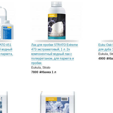
ATO 451
Лак для пробки STRATO Extreme
Euku Oak 
й водный
473 экстраматовый, 1 л. 2х
для дуба 
 паркета,
компонентный водный лак с
Eukula, St
полиуретаном, для паркета и
4900
/б
a
пробки.
Eukula, Strato
7800
/банка 1 л
a