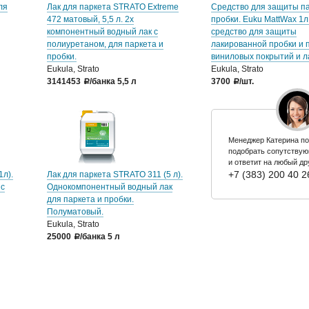
для
Лак для паркета STRATO Extreme
Средство для защиты па
472 матовый, 5,5 л. 2х
пробки. Euku MattWax 1л
компонентный водный лак с
средство для защиты
полиуретаном, для паркета и
лакированной пробки и 
пробки.
виниловых покрытий и л
Eukula, Strato
Eukula, Strato
3141453
/банка 5,5 л
3700
/шт.
a
a
Менеджер Катерина п
подобрать сопутству
и ответит на любый др
+7 (383) 200 40 2
1л).
Лак для паркета STRATO 311 (5 л).
 с
Однокомпонентный водный лак
для паркета и пробки.
Полуматовый.
Eukula, Strato
25000
/банка 5 л
a