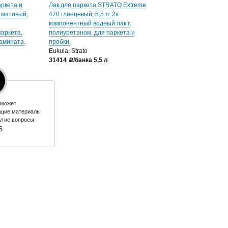
ркета и
Лак для паркета STRATO Extreme
 матовый,
470 глянцевый, 5,5 л. 2х
компонентный водный лак с
паркета,
полиуретаном, для паркета и
амината.
пробки.
Eukula, Strato
31414
/банка 5,5 л
a
оможет
ющие материалы
угие вопросы:
6