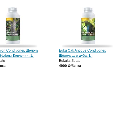
Iron Conditioner. Щёлочь
Euku Oak Antique Conditioner.
Эффект Копчения, 1л
Щёлочь для дуба, 1л
rato
Eukula, Strato
анка
4900
/банка
a