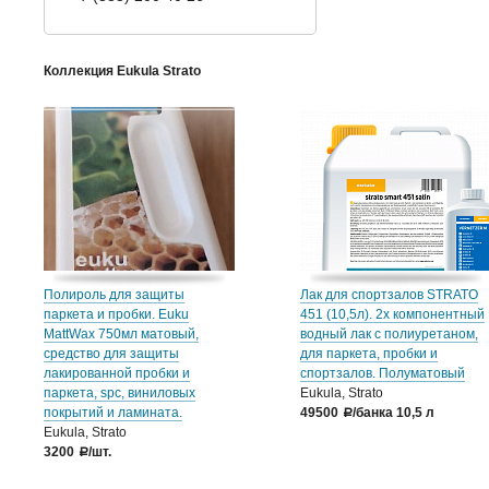
Коллекция Eukula Strato
Полироль для защиты
Лак для спортзалов STRATO
паркета и пробки. Euku
451 (10,5л). 2х компонентный
MattWax 750мл матовый,
водный лак с полиуретаном,
средство для защиты
для паркета, пробки и
лакированной пробки и
спортзалов. Полуматовый
паркета, spc, виниловых
Eukula, Strato
покрытий и ламината.
49500
/банка 10,5 л
a
Eukula, Strato
3200
/шт.
a