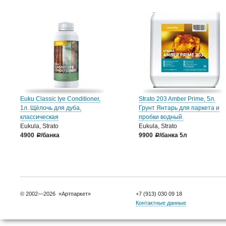
Euku Classic Iye Conditioner,
Strato 203 Amber Prime, 5л.
1л. Щёлочь для дуба,
Грунт Янтарь для паркета и
классическая
пробки водный.
Eukula, Strato
Eukula, Strato
4900
/банка
9900
/банка 5л
a
a
© 2002—2026 «Артпаркет»
+7 (913) 030 09 18
Контактные данные