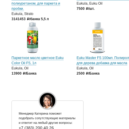
полиуретаном, для паркета и
Eukula, Euku Oil
пробки.
7500
/шт.
a
Eukula, Strato
3141453
/банка 5,5 л
a
Паркетное масло цветное Euku
Euku Master FS 100мл. Полиро
Color Oil FS, 1л
для дерева добавка для масла
Eukula, Oil
Eukula, Oil
13900
/Банка
2500
/Банка
a
a
Менеджер Катерина поможет
подобрать сопутствующие материалы
и ответит на любый другие вопросы:
+7 (383) 200 40 26