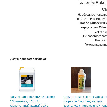
маслом Euku C
См
Необходимо покрыват
oil 2FS +. Рекомендуе
После нанесения м
отвердителем Euku 
2кПу ла
Не содержит рас
Наносит
Рекомендованный
С этим товаром покупают
Лак для паркета STRATO Extreme
Средство для защиты масла. E
472 матовый, 5,5 л. 2х
Refpesher 1 л. Средство для
компонентный водный лак с
восстановления масляных поло