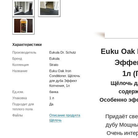
Характеристики
Euku Oak 
Производитель
Eukula Dr. Schutz
Бренд
Eukula
Эффек
Коллекция
Strato
Название
Euku Oak Iron
1л (
Conditioner. Щёлочь
для дуба Эффект
Щёлочь д
Копчения, 1л
содер
Ед.изм.
банка
Упаковка
1 л
Особенно эфф
Подходит для
Да
теплого пола
Файлы
Описание продукта
Придаёт св
Щёлочь
дубу Мощны
Очень интер