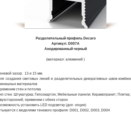
Разделительный профиль Decaro
Артикул: D007А
Анодированный черный
(материал: алюминий )
еневой зазор: 13 и 15 мм.
ля создания световых линий и разделительных декоративных швов комби
инишных материалов
рименим стен и потолка
ип стен: Штукатурка; Гипсокартон; Мебельные панели; Керамогранит; Плитка;
вухсторонний, применим с обеих сторон
озможность установить LED подсветку (доп. опция)
тыкуется с моделями теневого профиля: D001, D002, D003, D004