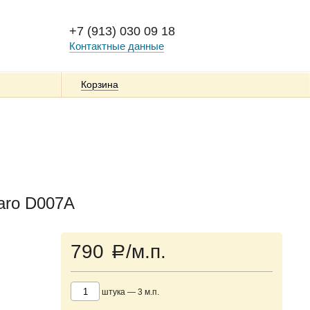
+7 (913) 030 09 18
Контактные данные
Корзина
aro D007А
790
/м.п.
a
штука
—
3
м.п.