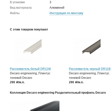
В упаковке
3
Вид материала
Алюминий
Файлы
Инструкция по монтажу
С этим товаром покупают
Рассеиватель белый DR11W
Рассеиватель черный DR11B
Decaro engineering, Плинтус
Decaro engineering, Плинтус
теневой Decaro
теневой Decaro
290
/м.п.
290
/м.п.
a
a
Коллекция Decaro engineering Разделительный профиль Decaro