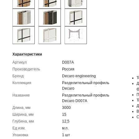
Характеристики
Артикул
D007А
Производитель
Россия
Бренд
Decaro engineering
Т
Коллекция
Разделительный профиль
Д
Decaro
ф
П
Название
Разделительный профиль
Т
Decaro D007А
Д
Длина, мм
3000
В
Ширина, мм
15
С
Глубина, мм
12,5
Ед.изм.
м.п.
Упаковка
1 шт