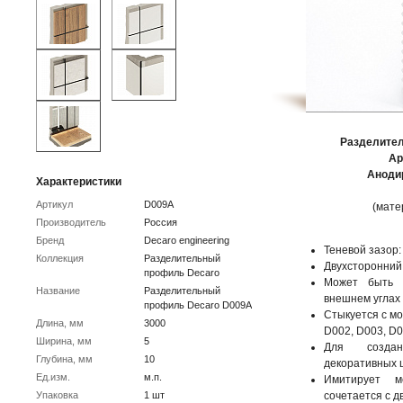
Разделите
Ар
Аноди
Характеристики
Артикул
D009А
(мате
Производитель
Россия
Бренд
Decaro engineering
Теневой зазор:
Коллекция
Разделительный
Двухсторонний
профиль Decaro
Может быть 
Название
Разделительный
внешнем углах
профиль Decaro D009А
Стыкуется с м
Длина, мм
3000
D002, D003, D
Ширина, мм
5
Для создан
Глубина, мм
10
декоративных ш
Ед.изм.
м.п.
Имитирует м
Упаковка
1 шт
сочетается с 