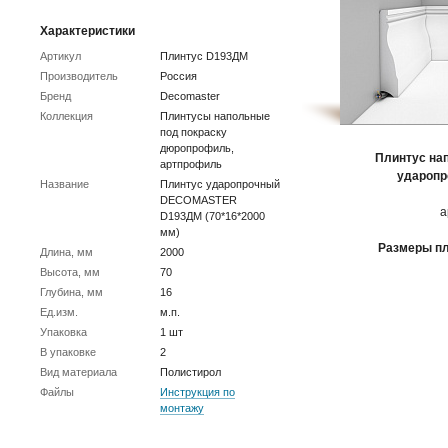
Характеристики
Артикул
Плинтус D193ДМ
Производитель
Россия
Бренд
Decomaster
Коллекция
Плинтусы напольные
под покраску
дюропрофиль,
Плинтус на
артпрофиль
ударопр
Название
Плинтус ударопрочный
DECOMASTER
а
D193ДМ (70*16*2000
мм)
Размеры пл
Длина, мм
2000
Высота, мм
70
Глубина, мм
16
Ед.изм.
м.п.
Упаковка
1 шт
В упаковке
2
Вид материала
Полистирол
Файлы
Инструкция по
монтажу