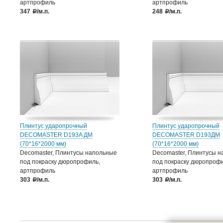
артпрофиль
артпрофиль
347
/м.п.
248
/м.п.
a
a
Плинтус ударопрочный
Плинтус ударопрочный
DECOMASTER D193A ДМ
DECOMASTER D193ДМ
(70*16*2000 мм)
(70*16*2000 мм)
Decomaster, Плинтусы напольные
Decomaster, Плинтусы 
под покраску дюропрофиль,
под покраску дюропрофи
артпрофиль
артпрофиль
303
/м.п.
303
/м.п.
a
a