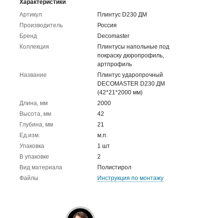
Характеристики
Артикул
Плинтус D230 ДМ
Производитель
Россия
Бренд
Decomaster
Коллекция
Плинтусы напольные под
покраску дюропрофиль,
артпрофиль
Название
Плинтус ударопрочный
DECOMASTER D230 ДМ
(42*21*2000 мм)
Длина, мм
2000
Высота, мм
42
Глубина, мм
21
Ед.изм.
м.п.
Упаковка
1 шт
В упаковке
2
Вид материала
Полистирол
Файлы
Инструкция по монтажу