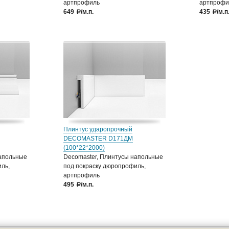
артпрофиль
артпрофи
649
/м.п.
435
/м.п
a
a
Плинтус ударопрочный
DECOMASTER D171ДМ
(100*22*2000)
напольные
Decomaster, Плинтусы напольные
ль,
под покраску дюропрофиль,
артпрофиль
495
/м.п.
a