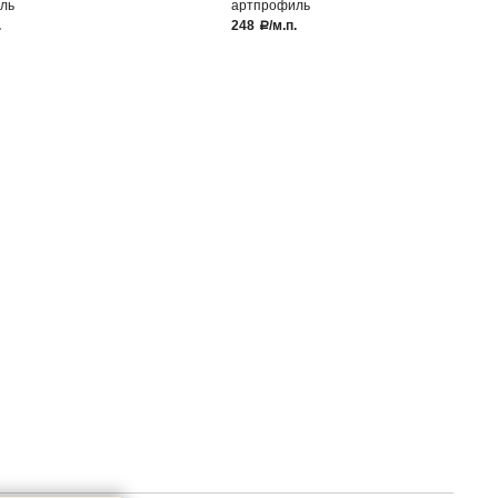
ль
артпрофиль
.
248
/м.п.
a