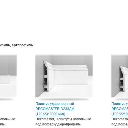
офиль, артпрофиль
Плинтус ударопрочный
Плинтус 
DECOMASTER D233ДМ
DECOMAS
(120*23*2000 мм))
(100*22*
напольные
Decomaster, Плинтусы напольные
Decomast
ль,
под покраску дюропрофиль,
под покра