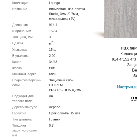
Коллекция
Lounge
Название
Виниловая ПВХ-плитка
Studio, 3мм /0.7мм,
микрофаска (4V)
Длина, мм
914.4
Ширина, мм
152.4
Толщина, мм
3
2
Ед.изм.
м
ПВХ плит
Упаковка
15 шт.
Коллекц
В упаковке
2.09
914.4*152.4*3 
Класс
34/43
Защит
Фаска
Есть
Ве
Монтаж/Сборка
Клей
St
Покрытие/верхний
Защитный слой
слой
EXTREME
Инструкция
PROTECTION 0,7мм
Подходит для
Да
О 
теплого пола
Дерево/Фактура
Дерево
Гарантия
Срок службы 15 лет
Тип дизайна
Планки
Толщина
0.7
защитного слоя,
мм