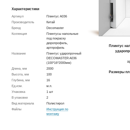
Характеристики
Артикул
Плинтус A036
Производитель
Китай
Бренд
Decomaster
Коллекция
Плинтусы напольные
под покраску
дюропрофиль,
Плинтус на
артпрофиль
ударопр
Название
Плинтус ударопрочный
DECOMASTER A036
а
(100*16*2000мм)
Длина, мм
2000
Размеры пл
Высота, мм
100
Глубина, мм
16
Ед.изм.
м.п.
Упаковка
1 шт
В упаковке
2
Вид материала
Полистирол
Файлы
Инструкция по
монтажу