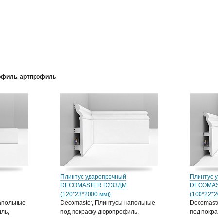
офиль, артпрофиль
Плинтус ударопрочный
Плинтус 
DECOMASTER D233ДМ
DECOMAS
(120*23*2000 мм))
(100*22*
напольные
Decomaster, Плинтусы напольные
Decomast
ль,
под покраску дюропрофиль,
под покра