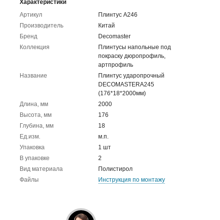
Характеристики
Артикул
Плинтус A246
Производитель
Китай
Бренд
Decomaster
Коллекция
Плинтусы напольные под
покраску дюропрофиль,
артпрофиль
Название
Плинтус ударопрочный
DECOMASTERA245
(176*18*2000мм)
Длина, мм
2000
Высота, мм
176
Глубина, мм
18
Ед.изм.
м.п.
Упаковка
1 шт
В упаковке
2
Вид материала
Полистирол
Файлы
Инструкция по монтажу