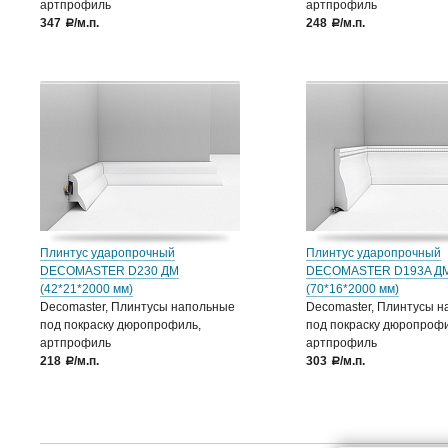
артпрофиль
артпрофиль
347
/м.п.
248
/м.п.
a
a
Плинтус ударопрочный
Плинтус ударопрочный
DECOMASTER D230 ДМ
DECOMASTER D193A Д
(42*21*2000 мм)
(70*16*2000 мм)
Decomaster, Плинтусы напольные
Decomaster, Плинтусы 
под покраску дюропрофиль,
под покраску дюропрофи
артпрофиль
артпрофиль
218
/м.п.
303
/м.п.
a
a