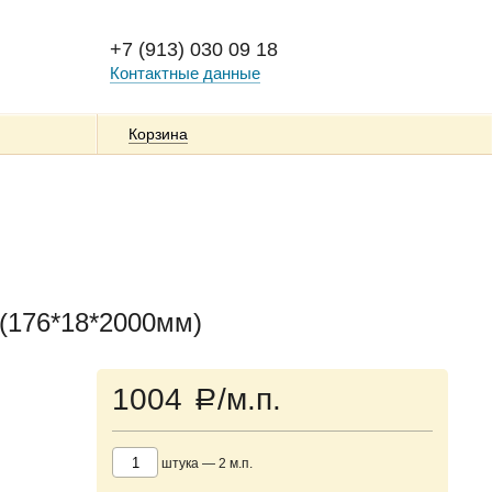
+7 (913) 030 09 18
Контактные данные
Корзина
176*18*2000мм)
1004
/м.п.
a
штука
—
2
м.п.