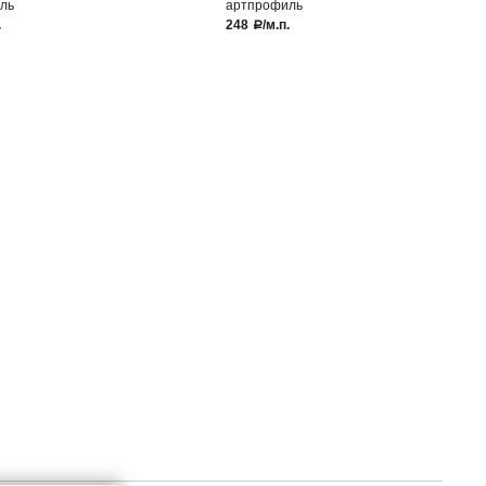
ль
артпрофиль
.
248
/м.п.
a