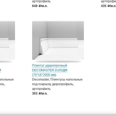
артпрофиль
артпрофи
649
/м.п.
435
/м.п
a
a
Плинтус ударопрочный
М
DECOMASTER D193ДМ
(70*16*2000 мм)
напольные
Decomaster, Плинтусы напольные
ль,
под покраску дюропрофиль,
артпрофиль
303
/м.п.
a