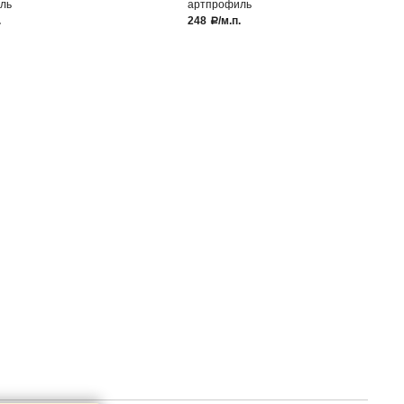
ль
артпрофиль
.
248
/м.п.
a