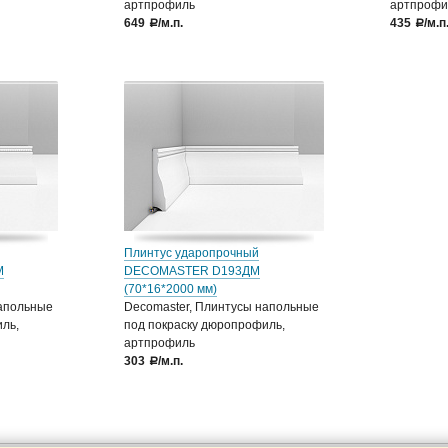
артпрофиль
артпрофи
649
/м.п.
435
/м.п
a
a
Плинтус ударопрочный
М
DECOMASTER D193ДМ
(70*16*2000 мм)
напольные
Decomaster, Плинтусы напольные
ль,
под покраску дюропрофиль,
артпрофиль
303
/м.п.
a