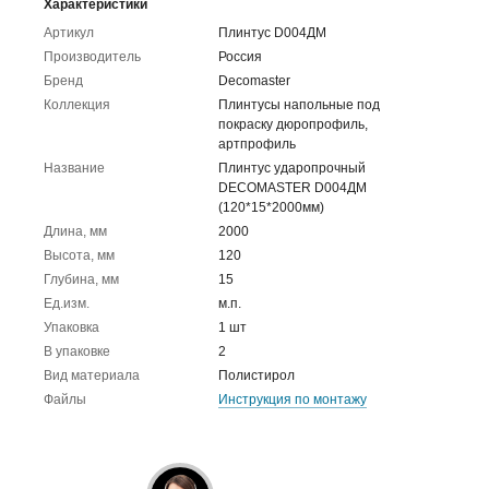
Характеристики
Артикул
Плинтус D004ДМ
Производитель
Россия
Бренд
Decomaster
Коллекция
Плинтусы напольные под
покраску дюропрофиль,
артпрофиль
Название
Плинтус ударопрочный
DECOMASTER D004ДМ
(120*15*2000мм)
Длина, мм
2000
Высота, мм
120
Глубина, мм
15
Ед.изм.
м.п.
Упаковка
1 шт
В упаковке
2
Вид материала
Полистирол
Файлы
Инструкция по монтажу