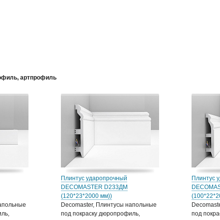
офиль, артпрофиль
Плинтус ударопрочный
Плинтус 
DECOMASTER D233ДМ
DECOMAS
(120*23*2000 мм))
(100*22*
напольные
Decomaster, Плинтусы напольные
Decomast
ль,
под покраску дюропрофиль,
под покра