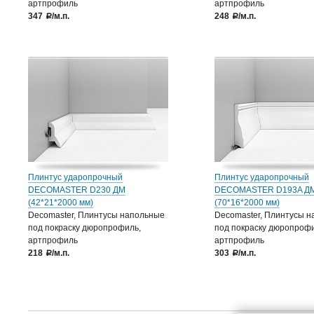
артпрофиль
артпрофиль
347
/м.п.
248
/м.п.
a
a
Плинтус ударопрочный
Плинтус ударопрочный
DECOMASTER D230 ДМ
DECOMASTER D193A Д
(42*21*2000 мм)
(70*16*2000 мм)
Decomaster, Плинтусы напольные
Decomaster, Плинтусы 
под покраску дюропрофиль,
под покраску дюропрофи
артпрофиль
артпрофиль
218
/м.п.
303
/м.п.
a
a