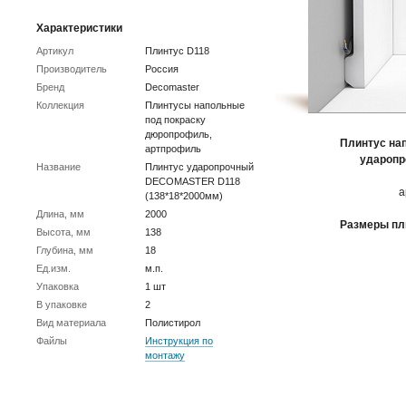
Характеристики
Артикул
Плинтус D118
Производитель
Россия
Бренд
Decomaster
Коллекция
Плинтусы напольные
под покраску
дюропрофиль,
Плинтус на
артпрофиль
ударопр
Название
Плинтус ударопрочный
DECOMASTER D118
а
(138*18*2000мм)
Длина, мм
2000
Размеры пл
Высота, мм
138
Глубина, мм
18
Ед.изм.
м.п.
Упаковка
1 шт
В упаковке
2
Вид материала
Полистирол
Файлы
Инструкция по
монтажу